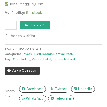
Tebal/ tinggi : o,5 cm
Availability:
8 in stock
Add to cart
SKU:
VIP-SONO 1-6-2-1-1
Categories:
Produk Baru
,
Recon
,
Semua Produk
Tags:
Sonokeling
,
Veneer Lokal
,
Veneer Natural
Ask a Question
Facebook
Twitter
LinkedIn
Share
On:
WhatsApp
Telegram