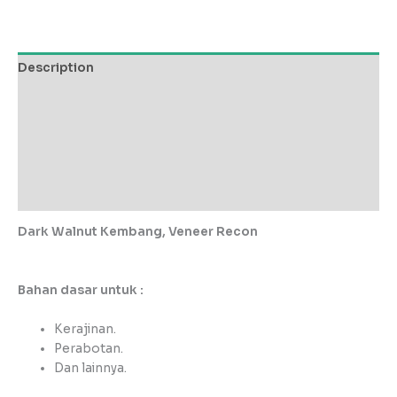
Description
Additional information
Reviews (0)
Store Policies
Inquiries
Dark Walnut Kembang
, Veneer Recon
Bahan dasar untuk :
Kerajinan.
Perabotan.
Dan lainnya.